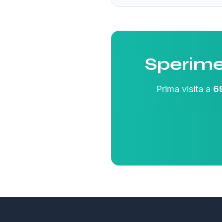
Sperime
Prima visita a
6