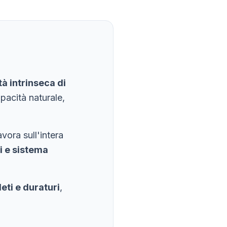
à intrinseca di
apacità naturale,
vora sull'intera
i e sistema
leti e duraturi
,